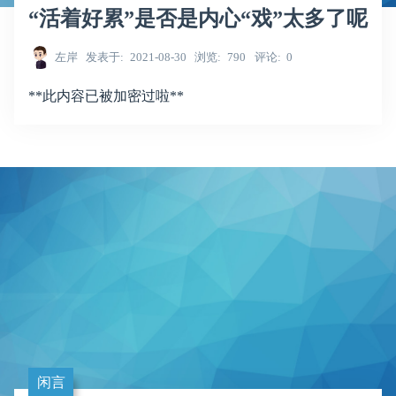
“活着好累”是否是内心“戏”太多了呢
左岸
发表于
2021-08-30
浏览
790
评论
0
**此内容已被加密过啦**
闲言