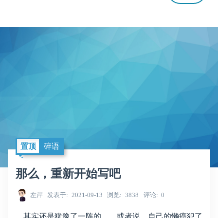
置顶
碎语
那么，重新开始写吧
左岸
发表于
2021-09-13
浏览
3838
评论
0
其实还是犹豫了一阵的。 或者说，自己的懒癌犯了